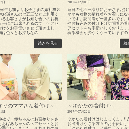
17日
2017年12月09日
日、何年も前よりお子さまの婚礼衣装
連日の七五三詣りにお子さまだけ
やお孫さんの七五三などご利用く
ママも着物の晴れ着をお召しにな
いるお客さまがお知り合いのお祝
いです。訪問着が一番多いです。
ィーにご出席されるので、ヘアセ
やお持込みの付け下げ訪問着の着
付けをお手伝いさせて頂きまし
アセットをお手伝いしております
は色々とお持ちなの ...
着る機会が少なくなっていますの .
続きを見る
続
参りのママさん着付け～
～ゆかたの着付け～
11日
2017年07月22日
神社で、赤ちゃんのお宮参りをさ
ゆかたの着付けはじまってます!!
とおばあちゃんのヘアセットとお
お出掛けなさる方々のお手伝いし
お手伝いしました。それぞれのお
「ゆかた着付け」と共に「ヘアセ