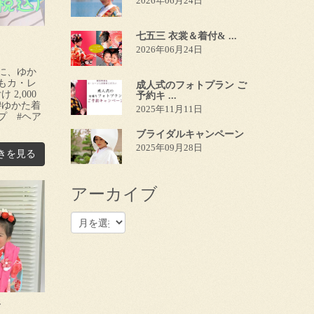
2026年06月24日
七五三 衣裳＆着付& ...
2026年06月24日
に、ゆか
もカ・レ
成人式のフォトプラン ご
2,000
予約キ ...
#ゆかた着
2025年11月11日
プ #ヘア
ブライダルキャンペーン
2025年09月28日
きを見る
アーカイブ
〜