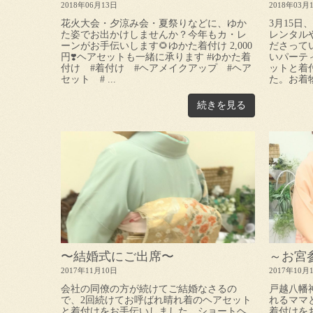
2018年06月13日
2018年03月
花火大会・夕涼み会・夏祭りなどに、ゆか
3月15
た姿でお出かけしませんか？今年もカ・レ
レンタル
ーンがお手伝いします🌻ゆかた着付け 2,000
ださって
円❣️ヘアセットも一緒に承ります #ゆかた着
いパーテ
付け #着付け #ヘアメイクアップ #ヘア
ットと着
セット # ...
た。お着物
続きを見る
〜結婚式にご出席〜
～お宮
2017年11月10日
2017年10月
会社の同僚の方が続けてご結婚なさるの
戸越八幡
で、2回続けてお呼ばれ晴れ着のヘアセット
れるママ
と着付けをお手伝いしました。ショートヘ
着付けを