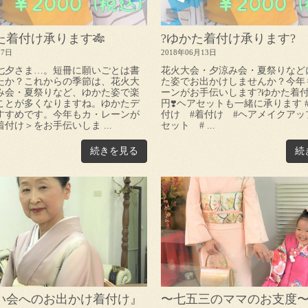
た着付け承ります🎋
?ゆかた着付け承ります?
07日
2018年06月13日
七夕さま…。短冊に願いごとは書
花火大会・夕涼み会・夏祭りなど
たか？これからの季節は、花火大
た姿でお出かけしませんか？今年
み会・夏祭りなど、ゆかた姿で楽
ーンがお手伝いします?ゆかた着付け 
ことが多くなりますね。ゆかたデ
円❣️ヘアセットも一緒に承ります 
すすめです。今年もカ・レーンが
付け #着付け #ヘアメイクアッ
付け＞をお手伝いしま ...
セット # ...
続きを見る
続
い会へのお出かけ着付け』
〜七五三のママのお支度