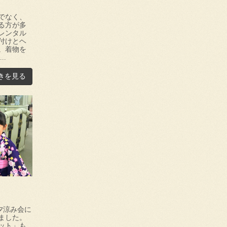
でなく、
る方が多
レンタル
付けとヘ
。着物を
..
きを見る
夕涼み会に
ました。
ット」も