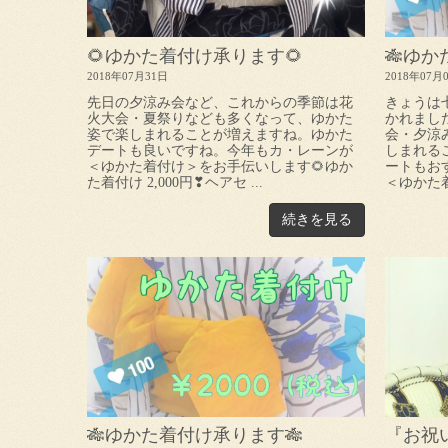
🌻ゆかた着付け承ります🌻
🎋ゆか
2018年07月31日
2018年07月
先日の夕涼み会など、これからの季節は花
きょうは
火大会・夏祭りなども多くなって、ゆかた
かれまし
姿で楽しまれることが増えますね。ゆかた
会・夕涼
デートも良いですね。今年もカ・レーンが
しまれる
＜ゆかた着付け＞をお手伝いします🌻ゆか
ートもお
た着付け 2,000円❣ヘアセ ...
＜ゆかた着
続きを見る
🎋ゆかた着付け承ります🎋
『お祝