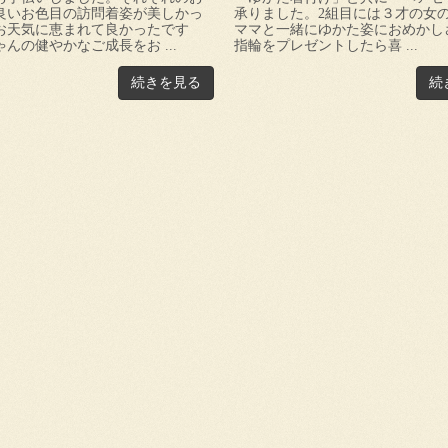
良いお色目の訪問着姿が美しかっ
承りました。2組目には３才の女
お天気に恵まれて良かったです
ママと一緒にゆかた姿におめかし
んの健やかなご成長をお ...
指輪をプレゼントしたら喜 ...
続きを見る
続