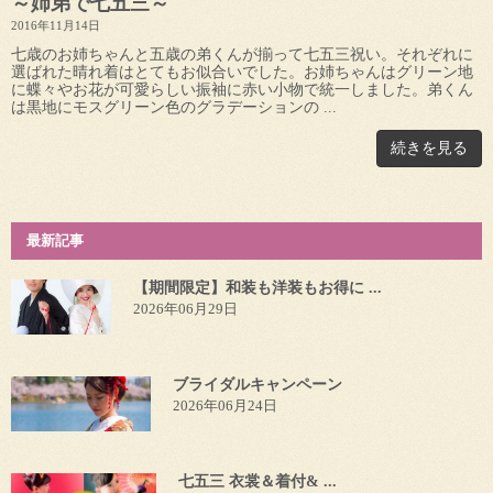
～姉弟で七五三～
2016年11月14日
七歳のお姉ちゃんと五歳の弟くんが揃って七五三祝い。それぞれに
選ばれた晴れ着はとてもお似合いでした。お姉ちゃんはグリーン地
に蝶々やお花が可愛らしい振袖に赤い小物で統一しました。弟くん
は黒地にモスグリーン色のグラデーションの ...
続きを見る
最新記事
【期間限定】和装も洋装もお得に ...
2026年06月29日
ブライダルキャンペーン
2026年06月24日
七五三 衣裳＆着付& ...