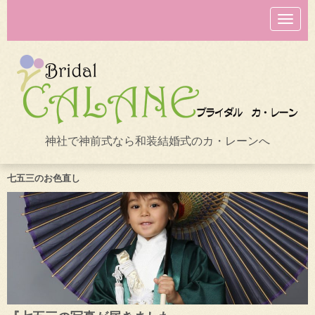
N
a
v
i
g
a
t
i
o
n
神社で神前式なら和装結婚式のカ・レーンへ
七五三のお色直し