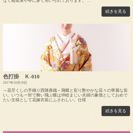
なく能装束や帯に多く用いられております。 ...
続きを見る
色打掛 Ｋ-010
2017年10月19日
～花尽くしの手織り西陣唐織～飛蝶と彩り艶やかな花々の華麗な装
い。いつも一対で舞い飛ぶ蝶は仲睦まじい夫婦の象徴としておめで
たい文様として花嫁衣装にふさわしい。仕様
続きを見る