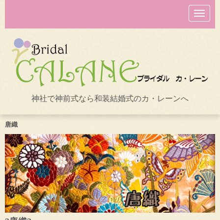
N
a
v
i
g
a
t
i
o
n
神社で神前式なら和装結婚式のカ・レーンへ
唐織