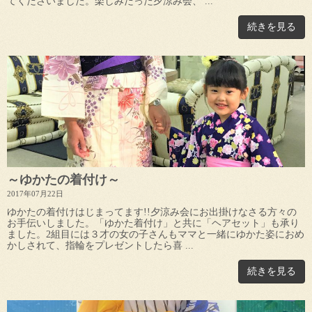
てくださいました。楽しみだった夕涼み会、 ...
続きを見る
～ゆかたの着付け～
2017年07月22日
ゆかたの着付けはじまってます!!夕涼み会にお出掛けなさる方々の
お手伝いしました。「ゆかた着付け」と共に「ヘアセット」も承り
ました。2組目には３才の女の子さんもママと一緒にゆかた姿におめ
かしされて、指輪をプレゼントしたら喜 ...
続きを見る