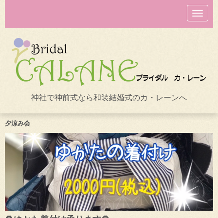
N
a
v
i
g
a
t
i
o
n
神社で神前式なら和装結婚式のカ・レーンへ
夕涼み会