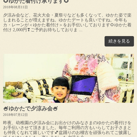
🌻ゆかた着付け承ります🌻
2018年08月11日
夕涼み会など、花火大会・夏祭りなども多くなって、ゆかた姿で楽
しまれることが増えますね。ゆかたデートも良いですね。今年も
カ・レーンが＜ゆかた着付け＞をお手伝いしております🌻ゆかた着
付け 2,000円❣ご予約お待ちしておりま ...
続きを見る
🍧ゆかたで夕涼み会🍧
2018年07月12日
昨夜、幼稚園の夕涼み会にお出かけのみなさまのゆかたの着付けを
お手伝いさせて頂きました。毎年ご利用の方もいらしてお子さまと
も仲良くなれて嬉しいです💕盆踊りのお稽古を頑張られてご披露し