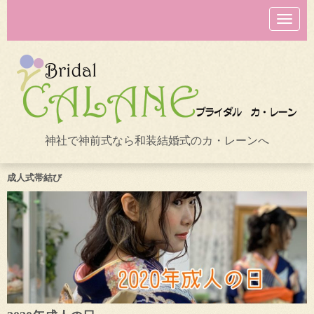
N
a
v
i
g
a
t
i
o
n
神社で神前式なら和装結婚式のカ・レーンへ
成人式帯結び