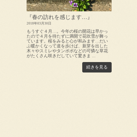
『春の訪れを感じます…』
2018年03月30日
もうすぐ４月…。今年の桜の開花は早かっ
たので４月を待たずに満開で花吹雪が舞っ
ています。桜をみると心が和みます…だい
ぶ暖かくなって道を歩けば、新芽を出した
木々やスミレやタンポポなどの可憐な草花
がたくさん咲きだしていて驚きま ...
続きを見る