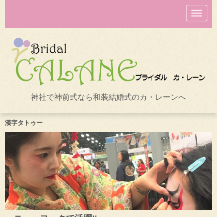
N
a
v
i
g
a
t
i
o
n
神社で神前式なら和装結婚式のカ・レーンへ
漢字タトゥー