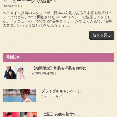
～ニューヨークで活躍‼～
2017年12月11日
ヘアメイク担当のスタッフが、日本の文化である日本髪や歌舞伎の
メイクなどを、NYで開催されたANIMEイベントで披露してきまし
た。『メニューの一つである“漢字タトゥー"がすごく人気で、漢字
の意味というよりは形に惹かれるよう ...
続きを見る
最新記事
【期間限定】和装も洋装もお得に ...
2026年06月29日
ブライダルキャンペーン
2026年06月24日
七五三 衣裳＆着付& ...