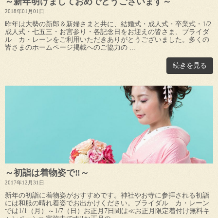
～新年明けましておめでとうございます～
2018年01月01日
昨年は大勢の新郎＆新婦さまと共に、結婚式・成人式・卒業式・1/2
成人式・七五三・お宮参り・各記念日をお迎えの皆さま、ブライダ
ル カ・レーンをご利用いただきありがとうございました。多くの
皆さまのホームページ掲載へのご協力の ...
続きを見る
～初詣は着物姿で‼～
2017年12月31日
新年の初詣に着物姿がおすすめです。神社やお寺に参拝される初詣
には和服の晴れ着姿でお出かけください。ブライダル カ・レーン
では1/1（月）～1/7（日）お正月7日間は≪お正月限定着付け無料キ