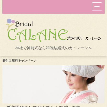
N
a
v
i
g
a
t
i
o
n
神社で神前式なら和装結婚式のカ・レーンへ
着付け無料キャンペーン