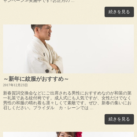
ャンペーン≫実施中です‼お正月の ...
続きを見る
～新年に紋服がおすすめ～
2017年12月23日
新春賀詞交換会などにご出席される男性におすすめなのが和装の第
一礼装である紋付袴です。成人式にも人気ですが、女性だけでなく
男性の和服の晴れ着も凛々しくて素敵です。ぜひ、新春の集いにお
召しください。ブライダル カ・レーンでは ...
続きを見る