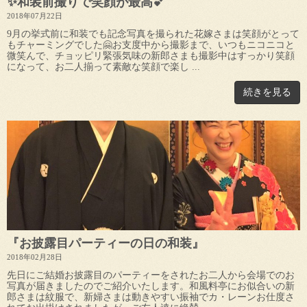
✨和装前撮りで笑顔が最高💕
2018年07月22日
9月の挙式前に和装でも記念写真を撮られた花嫁さまは笑顔がとって
もチャーミングでした🤗お支度中から撮影まで、いつもニコニコと
微笑んで、チョッピリ緊張気味の新郎さまも撮影中はすっかり笑顔
になって、お二人揃って素敵な笑顔で楽し ...
続きを見る
『お披露目パーティーの日の和装』
2018年02月28日
先日にご結婚お披露目のパーティーをされたお二人から会場でのお
写真が届きましたのでご紹介いたします。和風料亭にお似合いの新
郎さまは紋服で、新婦さまは動きやすい振袖でカ・レーンお仕度さ