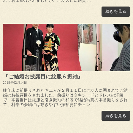
れてお出掛けされましたが、ご友人達に絶賛 ...
続きを見る
『ご結婚お披露目に紋服＆振袖』
2018年02月14日
昨年末に前撮りされたお二人が２月１１日にご友人に囲まれてご結
婚のお披露目をされました。前撮りはタキシードとドレスの洋装
で、本番当日は紋服と引き振袖の和装で結婚写真の本番撮りをされ
て、料亭の会場には動きやすい振袖姿にチェン ...
続きを見る