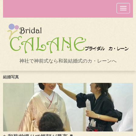
N
a
v
i
g
a
t
i
o
n
神社で神前式なら和装結婚式のカ・レーンへ
結婚写真