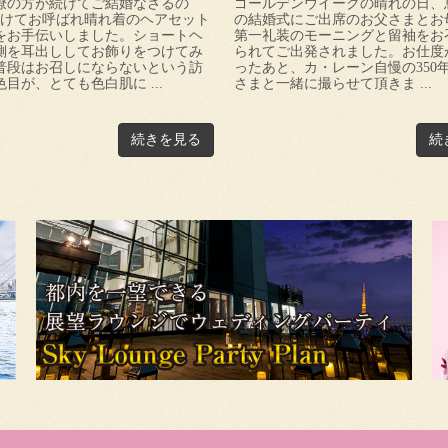
僚の方が続けてご結婚なさるの
ゴールデンウイークの晴れの日、
続けてお呼ばれ晴れ着のヘアセット
の結婚式にご出席のお父さまとお
をお手伝いしました。ショートヘ
第一礼装のモーニングと留袖をお
側を耳出ししてお飾りをつけてみ
られてご出発されました。お仕度
普段はお召しにならないという訪
ったあと、カ・レーン自慢の350
目が、とても色白肌に ...
さまと一緒に撮らせて頂きま ...
続きを見る
続