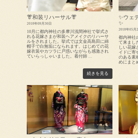
👘和装リハーサル👘
✨ウェ
✨
2018年09月30日
2018年05月
10月に都内神社の多摩川浅間神社で挙式さ
れる花嫁さまが和装ヘアメイクのリハーサ
都内神社
ルをされました。挙式では文金高島田に綿
て来まし
帽子で白無垢になられます。はじめての花
しい花嫁
嫁衣装やカツラに戸惑いながらも感激され
イドに寄
ていらっしゃいました。着付師 ...
のある素
めにまとめ
続きを見る