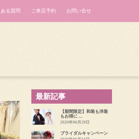
くある質問
ご来店予約
お問い合せ
最新記事
【期間限定】和装も洋装
もお得に ...
2026年06月29日
ブライダルキャンペーン