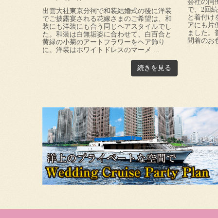
会社の同
で、2回
出雲大社東京分祠で和装結婚式の後に洋装
と着付け
でご披露宴される花嫁さまのご希望は、和
アにも片
装にも洋装にも合う同じヘアスタイルでし
ました。
た。和装は白無垢姿に合わせて、白百合と
問着のお色
黄緑の小菊のアートフラワーをヘア飾り
に。洋装はホワイトドレスのマーメ ...
続きを見る