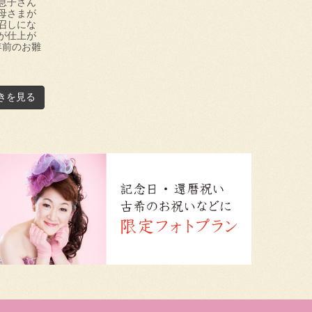
息子さん
母さまが
召しにな
が仕上が
年前のお雛
きを見る