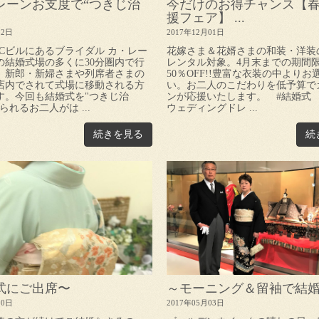
レーンお支度で“つきじ治
今だけのお得チャンス【
援フェア】 ...
12日
2017年12月01日
OCビルにあるブライダル カ・レー
花嫁さま＆花婿さまの和装・洋装
の結婚式場の多くに30分圏内で行
レンタル対象。4月末までの期間
、新郎・新婦さまや列席者さまの
50％OFF!!豊富な衣装の中より
店内でされて式場に移動される方
い。お二人のこだわりを低予算で
す。今回も結婚式を"つきじ治
ンが応援いたします。 #結婚式 
られるお二人がは ...
ウェディングドレ ...
続きを見る
続
式にご出席〜
～モーニング＆留袖で結
10日
2017年05月03日