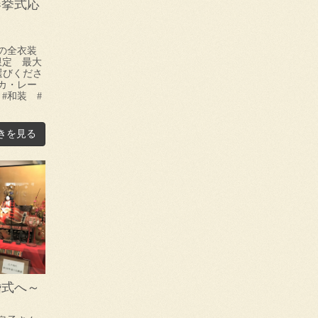
春挙式応
の全衣装
限定 最大
お選びくださ
カ・レー
#和装 #
きを見る
婚式へ～