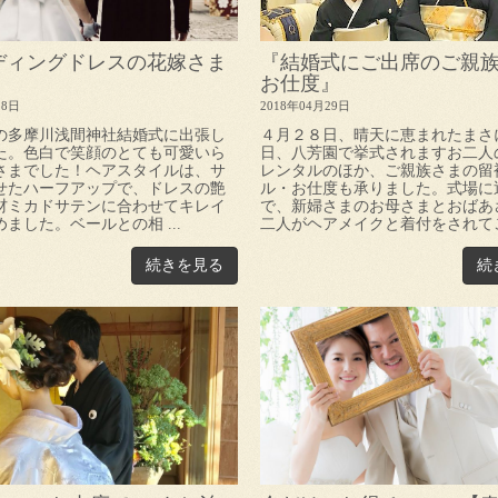
ディングドレスの花嫁さま
『結婚式にご出席のご親
お仕度』
28日
2018年04月29日
の多摩川浅間神社結婚式に出張し
４月２８日、晴天に恵まれたまさ
た。色白で笑顔のとても可愛いら
日、八芳園で挙式されますお二人
さまでした！ヘアスタイルは、サ
レンタルのほか、ご親族さまの留
せたハーフアップで、ドレスの艶
ル・お仕度も承りました。式場に
材ミカドサテンに合わせてキレイ
で、新婦さまのお母さまとおばあ
ました。ベールとの相 ...
二人がヘアメイクと着付をされてご 
続きを見る
続