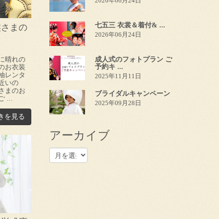
2026年06月24日
七五三 衣裳＆着付& ...
族さまの
2026年06月24日
に晴れの
成人式のフォトプラン ご
予約キ ...
のお衣装
袖レンタ
2025年11月11日
近いの
さまのお
ブライダルキャンペーン
...
2025年09月28日
きを見る
アーカイブ