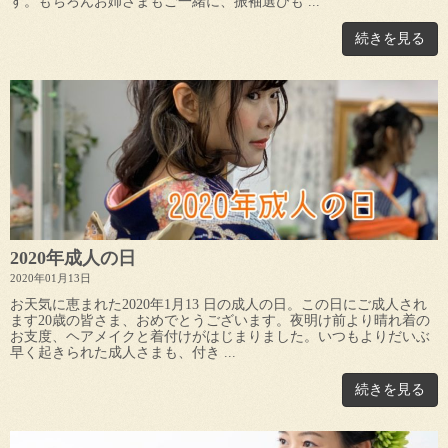
す。もちろんお姉さまもご一緒に、振袖選びも ...
続きを見る
2020年成人の日
2020年01月13日
お天気に恵まれた2020年1月13 日の成人の日。この日にご成人され
ます20歳の皆さま、おめでとうございます。夜明け前より晴れ着の
お支度、ヘアメイクと着付けがはじまりました。いつもよりだいぶ
早く起きられた成人さまも、付き ...
続きを見る