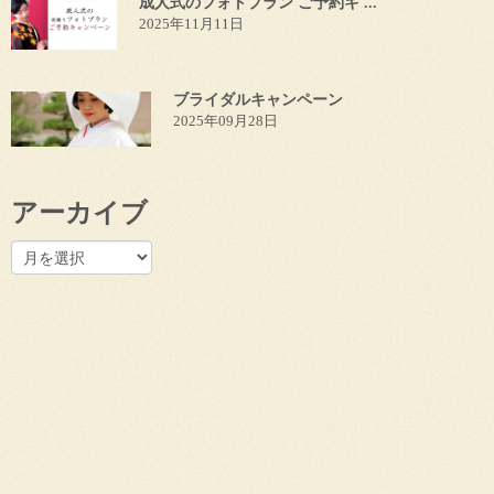
成人式のフォトプラン ご予約キ ...
2025年11月11日
ブライダルキャンペーン
2025年09月28日
アーカイブ