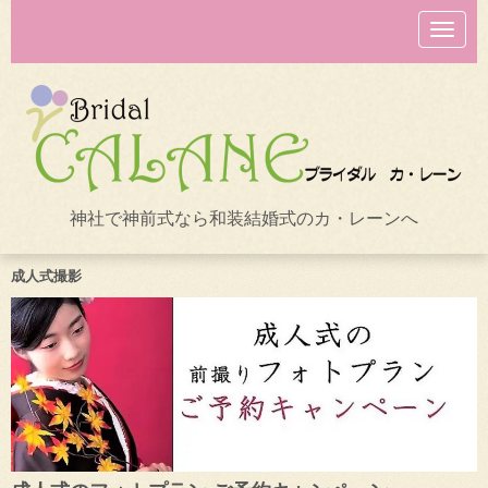
N
a
v
i
g
a
t
i
o
n
神社で神前式なら和装結婚式のカ・レーンへ
成人式撮影