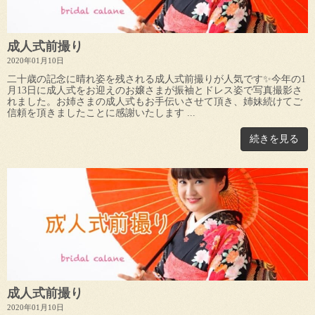
成人式前撮り
2020年01月10日
二十歳の記念に晴れ姿を残される成人式前撮りが人気です✨今年の1
月13日に成人式をお迎えのお嬢さまが振袖とドレス姿で写真撮影さ
れました。お姉さまの成人式もお手伝いさせて頂き、姉妹続けてご
信頼を頂きましたことに感謝いたします ...
続きを見る
成人式前撮り
2020年01月10日