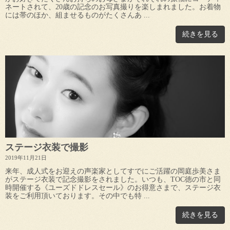
ネートされて、20歳の記念のお写真撮りを楽しまれました。お着物
には帯のほか、組ませるものがたくさんあ ...
続きを見る
ステージ衣装で撮影
2019年11月21日
来年、成人式をお迎えの声楽家としてすでにご活躍の岡庭歩美さま
がステージ衣装で記念撮影をされました。いつも、TOC徳の市と同
時開催する《ユーズドドレスセール》のお得意さまで、ステージ衣
装をご利用頂いております。その中でも特 ...
続きを見る