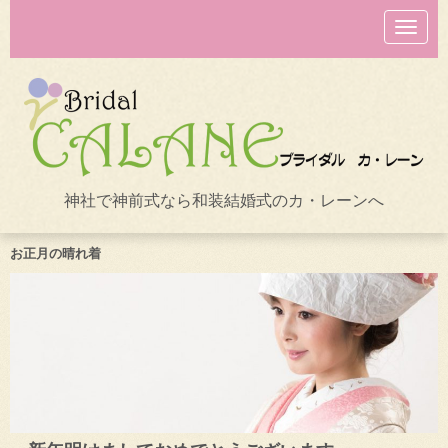
N
a
v
i
g
a
t
i
o
n
神社で神前式なら和装結婚式のカ・レーンへ
お正月の晴れ着