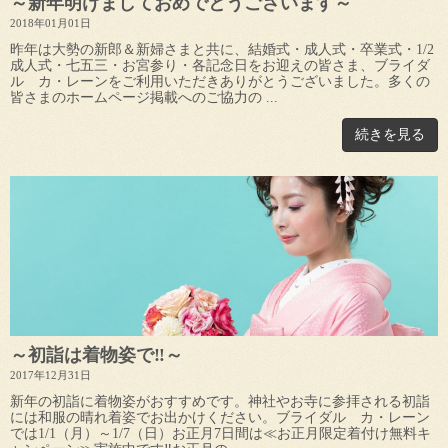
～新年明けましておめでとうございます～
2018年01月01日
昨年は大勢の新郎＆新婦さまと共に、結婚式・成人式・卒業式・1/2
成人式・七五三・お宮参り・各記念日をお迎えの皆さま、ブライダ
ル カ・レーンをご利用いただきありがとうございました。多くの
皆さまのホームページ掲載へのご協力の ...
続きを見る
～初詣は着物姿で‼～
2017年12月31日
新年の初詣に着物姿がおすすめです。神社やお寺に参拝される初詣
には和服の晴れ着姿でお出かけください。ブライダル カ・レーン
では1/1（月）～1/7（日）お正月7日間は≪お正月限定着付け無料キ