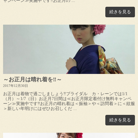
ャンペーン≫実施中です‼お正月の ...
続きを見る
～お正月は晴れ着を‼～
2017年12月30日
お正月は着物で過ごしましょう‼ブライダル カ・レーンでは1/1
（月）～1/7（日）お正月7日間は≪お正月限定着付け無料キャンペ
ーン≫実施中です‼お正月の晴れ着は＜振袖＞や＜訪問着＞に＜紋服
＞新しい年明けにはぜひお召しくだ ...
続きを見る