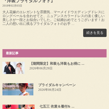
『洋装ブライダルフォト』
2018年02月03日
大人花嫁のエレガントな雰囲気…マーメイドウエディングドレスに
ロングベールを合わせてと、ニュアンスカラードレスの淡く優しい
美しさが一段とお似合いでした。ご結婚おめでとうございます！お
二人の想い出に残るブライダルフォトのお手 ...
続きを見る
最新記事
【期間限定】和装も洋装もお得に ...
2026年06月29日
ブライダルキャンペーン
2026年06月24日
七五三 衣裳＆着付& ...