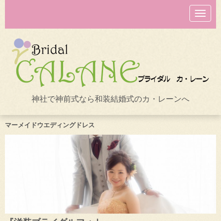
N
a
v
i
g
a
t
i
o
n
神社で神前式なら和装結婚式のカ・レーンへ
マーメイドウエディングドレス