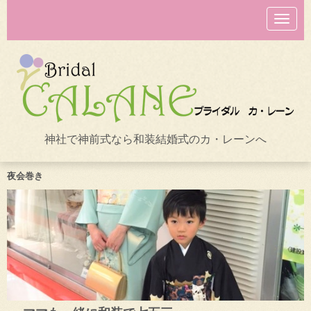
N
a
v
i
g
a
t
i
o
n
神社で神前式なら和装結婚式のカ・レーンへ
夜会巻き