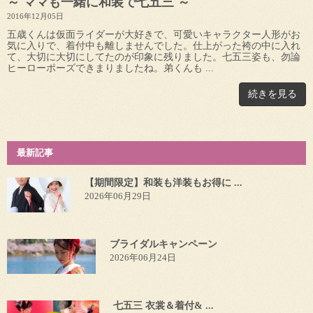
～ ママも一緒に和装で七五三 ～
2016年12月05日
五歳くんは仮面ライダーが大好きで、可愛いキャラクター人形がお
気に入りで、着付中も離しませんでした。仕上がった袴の中に入れ
て、大切に大切にしてたのが印象に残りました。七五三姿も、勿論
ヒーローポーズできまりましたね。弟くんも ...
続きを見る
最新記事
【期間限定】和装も洋装もお得に ...
2026年06月29日
ブライダルキャンペーン
2026年06月24日
七五三 衣裳＆着付& ...