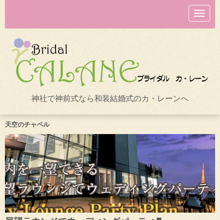
N
a
v
i
g
a
t
i
o
n
神社で神前式なら和装結婚式のカ・レーンへ
天空のチャペル