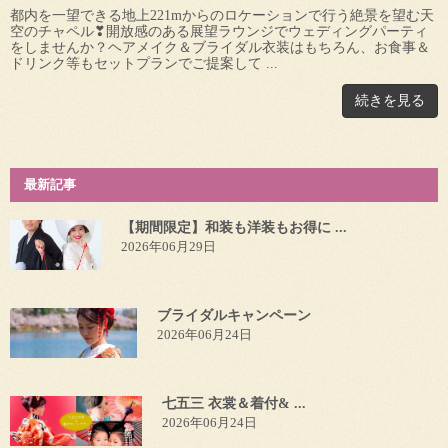
都内を一望できる地上221mからのロケーションで行う絶景を望む天
空のチャペル❣開放感のある展望ラウンジでウェディングパーティ
をしませんか？ヘアメイク＆ブライダル衣装はもちろん、お食事＆
ドリンク等もセットプランでご提案して ...
続きを見る
最新記事
【期間限定】和装も洋装もお得に ...
2026年06月29日
ブライダルキャンペーン
2026年06月24日
七五三 衣裳＆着付& ...
2026年06月24日