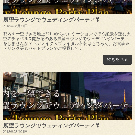
展望ラウンジでウェディングパーティ❣
2018年08月21日
都内を一望できる地上221mからのロケーションで行う絶景を望む天
空のチャペル❣開放感のある展望ラウンジでウェディングパーティ
をしませんか？ヘアメイク＆ブライダル衣装はもちろん、お食事＆
ドリンク等もセットプランでご提案して ...
続きを見る
展望ラウンジでウェディングパーティ❣
2018年08月04日