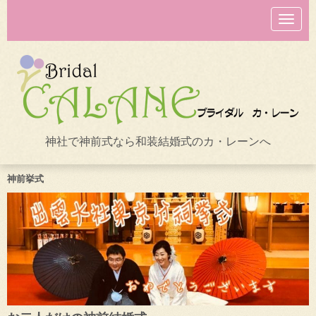
N
a
v
i
g
a
t
i
o
n
神社で神前式なら和装結婚式のカ・レーンへ
神前挙式