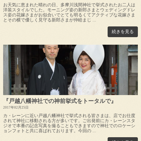
お天気に恵まれた晴れの日、多摩川浅間神社で挙式されたお二人は
洋装スタイルでした。モーニング姿の新郎さまとウェディングドレ
ス姿の花嫁さまがお似合いでとても明るくてアクティブな花嫁さま
とその横で優しく見守る新郎さまが仲睦まじ ...
続きを見る
『戸越八幡神社での神前挙式をトータルで』
2017年02月25日
カ・レーンに近い戸越八幡神社で挙式される皆さまは、店でお仕度
されて神社に移動される方が多いです。ご出発前にカ・レーンスタ
ジオで本番の記念写真を撮ることもできますので神社でのロケーシ
ョンフォトと共に喜ばれております。今回の ...