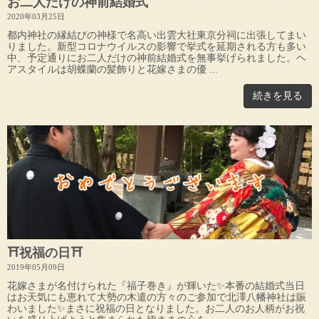
お二人だけの神前結婚式
2020年03月25日
都内神社の縁結びの神様で名高い出雲大社東京分祠に出張してまい
りました。新型コロナウイルスの影響で挙式を延期される方も多い
中、予定通りにお二人だけの神前結婚式を無事挙げられました。ヘ
アスタイルは胡蝶蘭の髪飾りと花嫁さまの優 ...
続きを見る
⛩祝福の日⛩
2019年05月09日
花嫁さまが名付けられた『福子巻き』が輝いた✨本番の結婚式当日
はお天気にも恵れて大勢の木遣の方々のご参加で北澤八幡神社は賑
わいました✨まさに祝福の日となりました。お二人のお人柄がお祝