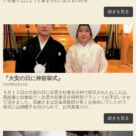
いを盛り上げようと集まられた皆さまの心を ...
続きを見る
『大安の日に神前挙式』
2018年05月15日
５月１２日の大安の日に出雲大社東京分祠で挙式されたお二人は、
黒紋服と白無垢で＜出雲大社東京分祠特別プラン＞でお手伝いさせ
て頂きました。花嫁さまは文金高島田が良くお似合いでしたので、
挙式には綿帽子を付けられて、お写真撮りの ...
続きを見る