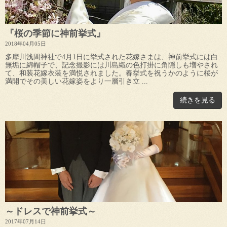
『桜の季節に神前挙式』
2018年04月05日
多摩川浅間神社で4月1日に挙式された花嫁さまは、神前挙式には白
無垢に綿帽子で、記念撮影には川島織の色打掛に角隠しも増やされ
て、和装花嫁衣装を満悦されました。春挙式を祝うかのように桜が
満開でその美しい花嫁姿をより一層引き立 ...
続きを見る
～ドレスで神前挙式～
2017年07月14日