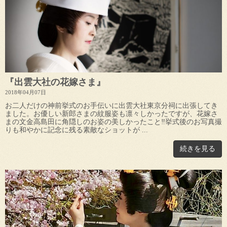
『出雲大社の花嫁さま』
2018年04月07日
お二人だけの神前挙式のお手伝いに出雲大社東京分祠に出張してき
ました。お優しい新郎さまの紋服姿も凛々しかったですが、花嫁さ
まの文金高島田に角隠しのお姿の美しかったこと‼挙式後のお写真撮
りも和やかに記念に残る素敵なショットが ...
続きを見る