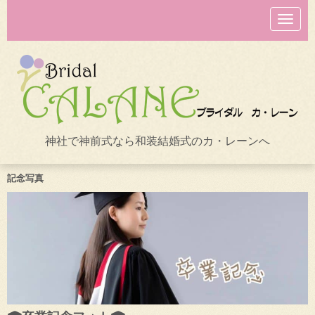
N
a
v
i
g
a
t
i
o
n
神社で神前式なら和装結婚式のカ・レーンへ
記念写真