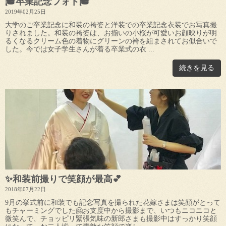
🎓卒業記念フォト🎓
2019年02月25日
大学のご卒業記念に和装の袴姿と洋装での卒業記念衣装でお写真撮
りされました。和装の袴姿は、お揃いの小桜が可愛いお顔映りが明
るくなるクリーム色の着物にグリーンの袴を組まされてお似合いで
した。今では女子学生さんが着る卒業式の衣 ...
続きを見る
✨和装前撮りで笑顔が最高💕
2018年07月22日
9月の挙式前に和装でも記念写真を撮られた花嫁さまは笑顔がとって
もチャーミングでした🤗お支度中から撮影まで、いつもニコニコと
微笑んで、チョッピリ緊張気味の新郎さまも撮影中はすっかり笑顔