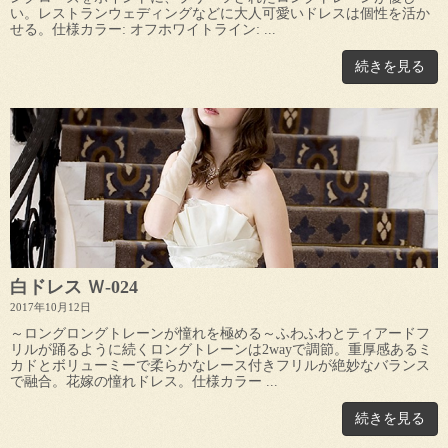
い。レストランウェディングなどに大人可愛いドレスは個性を活か
せる。仕様カラー: オフホワイトライン: ...
続きを見る
白ドレス Ｗ-024
2017年10月12日
～ロングロングトレーンが憧れを極める～ふわふわとティアードフ
リルが踊るように続くロングトレーンは2wayで調節。重厚感あるミ
カドとボリューミーで柔らかなレース付きフリルが絶妙なバランス
で融合。花嫁の憧れドレス。仕様カラー ...
続きを見る