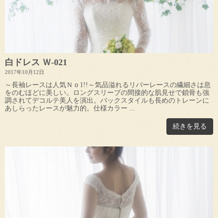
白ドレス Ｗ-021
2017年10月12日
～長袖レースは人気Ｎｏ1!!～気品溢れるリバーレースの繊細さは息
をのむほどに美しい。ロングスリーブの間接的な肌見せで鎖骨も強
調されてデコルテ美人を演出。バックスタイルも長めのトレーンに
あしらったレースが魅力的。仕様カラー ...
続きを見る