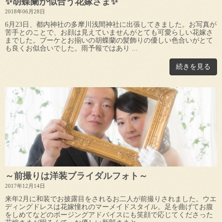
✨胡蝶蘭が似合う花嫁さま✨
2018年06月28日
6月23日、都内神社の多摩川浅間神社に出張してきました。お写真が
苦手とのことで、お顔は見えていませんがとても可愛らしい花嫁さ
までした。ブーケとお揃いの胡蝶蘭の髪飾りの優しい色合いがとて
も良くお似合いでした。雨予報ではあり ...
続きを見る
～前撮りは洋装ブライダルフォト～
2017年12月14日
来年2月に和装でお披露目をされるお二人が前撮りされました。ウエ
ディングドレスは花嫁憧れのマーメイドスタイル。足を曲げてお腹
をしめてなどのポージングアドバイスにも笑顔で応じてくださった