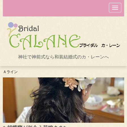
N
a
v
i
g
a
t
i
o
n
神社で神前式なら和装結婚式のカ・レーンへ
Ａライン