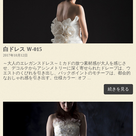
白ドレス Ｗ-015
2017年10月12日
～大人のエレガンスドレス～ミカドの放つ素材感が大人を感じさ
せ、デコルテからアシンメトリーに深く寄せられたドレープは、ウ
エストのくびれを引き出し、バックポイントのモチーフは、都会的
なおしゃれ感を引き出す。仕様カラー: オフ ...
続きを見る