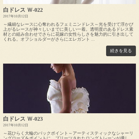
白ドレス Ｗ-022
2017年10月12日
～繊細なレースに心奪われるフェミニンドレス～光を受けて浮かび
上がるレースが神々しいまでに美しい一着。透明度のあるドレス素
材との組み合わせでさらに花嫁の女性らしさを魅力的に引き出して
くれる。オフショルダーがさらにエレガント ...
続きを見る
白ドレス Ｗ-023
2017年10月12日
～花ひらく大輪のバックポイント～アーティスティックなシャーリ
ングローズをポイントに、プリーツされたロングトレーンが優し