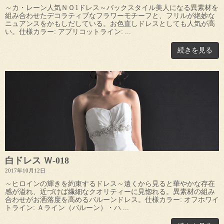
～カ・レーン人気ＮＯ1ドレス～バックスタイル美人になる異素材を
組み合わせたデコラティブなフラワーモチーフと、フリルが絶妙な
ニュアンスをかもしだしている。お色直しドレスとしても人気が高
い。仕様カラー: アプリコットライン: ...
続きを見る
白ドレス Ｗ-018
2017年10月12日
～ヒロインの輝きを約束するドレス～遠くから見ると華やかな存在
感が溢れ、近づけば繊細なクオリティーに見惚れる。異素材の組み
合わせがお洒落度を高めるバルーンドレス。仕様カラー: オフホワイ
トライン: Ａライン（バルーン）・ハ ...