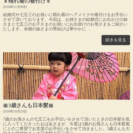
👘晴れ着の着付け👘
2018年11月08日
結婚式や七五三のお祝いに晴れ着のヘアメイクや着付けをお手伝い
させて頂いております。今回は、お姉さまの結婚式にお出かけの妹
さまと七五三のお子さまのお祝いにお出掛けのお母さまをご紹介い
たします。未婚の妹さまの帯結びは華やかに ...
続きを見る
🎀3歳さんも日本髪🎀
2018年10月29日
7歳のお孫さんの七五三をお手伝いをさせて頂いたときの日本髪を気
に入ってくださったおばあさまが、今度は3歳のお孫さんも日本髪風
にとのご希望でお支度のお手伝いをさせて頂きました。3歳さんも大