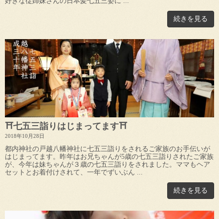
好きな従姉妹さんの日本髪七五三姿に ...
続きを見る
⛩七五三詣りはじまってます⛩
2018年10月28日
都内神社の戸越八幡神社に七五三詣りをされるご家族のお手伝いが
はじまってます。昨年はお兄ちゃんが5歳の七五三詣りされたご家族
が、今年は妹ちゃんが３歳の七五三詣りをされました。ママもヘア
セットとお着付けされて、一年でずいぶん ...
続きを見る