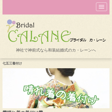
N
a
v
i
g
a
t
i
o
n
神社で神前式なら和装結婚式のカ・レーンへ
七五三着付け