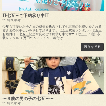
⛩七五三ご予約承り中⛩
2018年09月08日
今年も可愛いお子さまの成長を祈念されて七五三のお祝いをされる
皆さまのお手伝いをさせて頂きます。七五三衣装レンタル・七五三
お着付け・七五三記念写真のご予約承り中です❣️《七五三７歳》衣
装レンタル １万円〜ヘアメイク・着付け ...
続きを見る
〜３歳の男の子の七五三〜
2017年12月29日