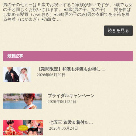
男の子の七五三は５歳でお祝いするご家族が多いですが、3歳でも女
の子と同じくお祝いされます。 ●3歳(男の子、女の子) 髪を伸ば
し始める髪置（かみおき）●5歳(男の子のみ)男の衣服である袴を着
る袴着（はかまぎ）●7歳(女 ...
続きを見る
最新記事
【期間限定】和装も洋装もお得に ...
2026年06月29日
ブライダルキャンペーン
2026年06月24日
七五三 衣裳＆着付& ...
2026年06月24日