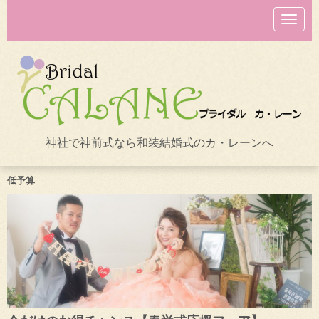
N
a
v
i
g
a
t
i
o
n
神社で神前式なら和装結婚式のカ・レーンへ
低予算