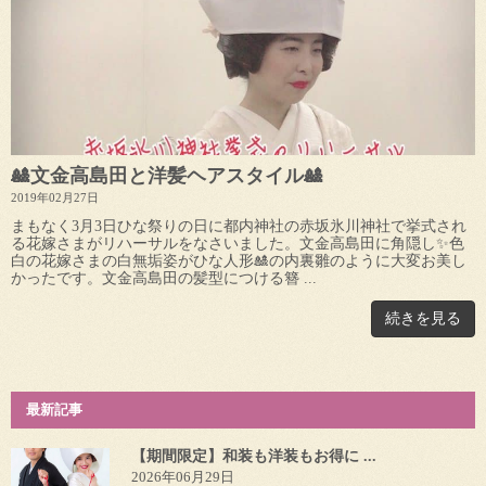
🎎文金高島田と洋髪ヘアスタイル🎎
2019年02月27日
まもなく3月3日ひな祭りの日に都内神社の赤坂氷川神社で挙式され
る花嫁さまがリハーサルをなさいました。文金高島田に角隠し✨色
白の花嫁さまの白無垢姿がひな人形🎎の内裏雛のように大変お美し
かったです。文金高島田の髪型につける簪 ...
続きを見る
最新記事
【期間限定】和装も洋装もお得に ...
2026年06月29日