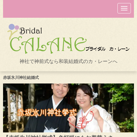
N
a
v
i
g
a
t
i
o
n
神社で神前式なら和装結婚式のカ・レーンへ
赤坂氷川神社結婚式