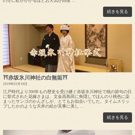
の空に虹がかかるほどお天気が回復 ...
続きを見る
⛩赤坂氷川神社の白無垢⛩
2019年03月18日
江戸時代より300年もの歴史を受け継ぐ赤坂氷川神社で桃の節句の日
に挙式された花嫁さまは、文金高島田に角隠しでほんのり桃色に染
まったサンゴのかんざしが、とてもお似合いでした。タイムスリッ
プしたかのような天井の絵が見事に美し ...
続きを見る