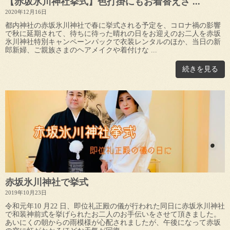
【赤坂氷川神社挙式】色打掛にもお着替えさ ...
2020年12月16日
都内神社の赤坂氷川神社で春に挙式される予定を、コロナ禍の影響
で秋に延期されて、待ちに待った晴れの日をお迎えのお二人を赤坂
氷川神社特別キャンペーンパックで衣装レンタルのほか、当日の新
郎新婦、ご親族さまのヘアメイクや着付けな ...
続きを見る
赤坂氷川神社で挙式
2019年10月23日
令和元年10 月22 日、即位礼正殿の儀が行われた同日に赤坂氷川神社
で和装神前式を挙げられたお二人のお手伝いをさせて頂きました。
あいにくの朝からの雨模様が心配されましたが、午後になって赤坂