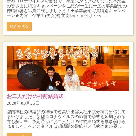
新型コロナウイルスの影響で、卒業式ができなくなった卒業生
の皆さまに特別キャンペーンをご紹介❗️一生に一度の卒業記念の
袴晴れ姿を写真に残しましょう！★卒業記念写真特別キャンペ
ーン★内容：卒業生(男女)袴衣装1着・着付け・ヘ ...
続きを見る
お二人だけの神前結婚式
2020年03月25日
都内神社の縁結びの神様で名高い出雲大社東京分祠に出張して
まいりました。新型コロナウイルスの影響で挙式を延期される
方も多い中、予定通りにお二人だけの神前結婚式を無事挙げら
れました。ヘアスタイルは胡蝶蘭の髪飾りと花嫁さまの優 ...