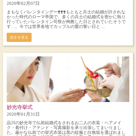
2020年02月07日
まもなくバレンタインデー❣️❣️❣️もともと兵士の結婚が許されな
かった時代のローマ帝国で、多くの兵士の結婚式を密かに執り
行っていたバレンタイン司祭が殉教した日とされていたそうで
す…。今では世界各地でカップルの愛の誓い日と ...
続きを見る
妙光寺挙式
2020年01月31日
品川の妙光寺で仏前結婚式をされるお二人の衣装・ヘアメイ
ク・着付け・アテンド・写真撮影を承り出張してまいりまし
た。厳かな仏前での挙式衣装は黒の紋服と白無垢を選ばれまし