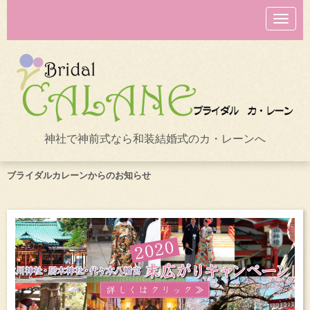
N
a
v
i
g
a
t
i
o
n
神社で神前式なら和装結婚式のカ・レーンへ
ブライダルカレーンからのお知らせ