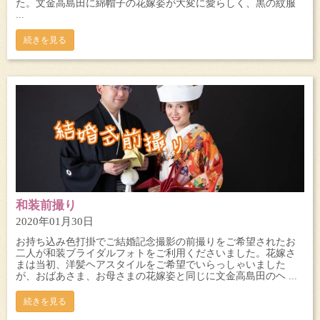
た。文金高島田に綿帽子の花嫁姿が大変に愛らしく、黒の紋服
...
続きを見る
和装前撮り
2020年01月30日
お持ち込み色打掛でご結婚記念撮影の前撮りをご希望されたお
二人が和装ブライダルフォトをご利用くださいました。花嫁さ
まは当初、洋髪ヘアスタイルをご希望でいらっしゃいました
が、おばあさま、お母さまの花嫁姿と同じに文金高島田のヘ ...
続きを見る