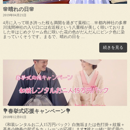
🌸晴れの日🌸
2019年04月21日
4月に入って咲き誇った桜も満開を過ぎて葉桜に…🌸都内神社の多摩
川浅間神社の入り口には右近桜という八重桜が美しく咲いておりま
した🌸はじめクリーム色に咲いた花の色がだんだんにピンク色に染
まっていくそうです。まるで、晴れの日を ...
続きを見る
💐春挙式応援キャンペーン💐
2018年12月01日
《和装レンタルお二人15万円パック》白無垢または色打掛＋紋服＋
基本小物春の挙式をカ・レーンが応援します❣️彼と一緒に挙式用の