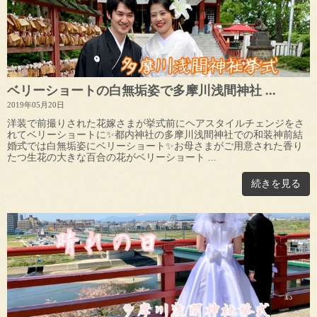
ベリーショートの白無垢姿で多摩川浅間神社 ...
2019年05月20日
洋装で前撮りされた花嫁さまが挙式前にヘアスタイルチェンジをさ
れてベリーショートに✨都内神社の多摩川浅間神社での和装神前結
婚式では白無垢姿にベリーショート✨お母さまがご用意された香り
たつ生花の大きな百合の花がベリーショート ...
続きを見る