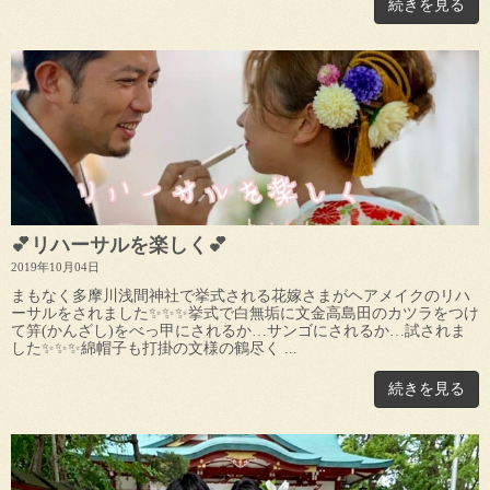
続きを見る
💕リハーサルを楽しく💕
2019年10月04日
まもなく多摩川浅間神社で挙式される花嫁さまがヘアメイクのリハ
ーサルをされました✨✨✨挙式で白無垢に文金高島田のカツラをつけ
て笄(かんざし)をべっ甲にされるか…サンゴにされるか…試されま
した✨✨✨綿帽子も打掛の文様の鶴尽く ...
続きを見る