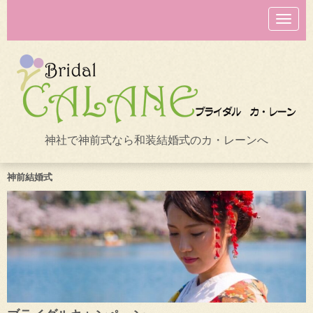
N
a
v
i
g
a
t
i
o
n
神社で神前式なら和装結婚式のカ・レーンへ
神前結婚式