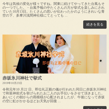
今年は気候の変化が様々ですね。関東に続けてやってきた台風もそ
の一つでした。・台風予報の中たくさんの方が挙式を楽しみにされ
ていた10月13日。たくさんの思いが伝わったかのようにきれいな青
空の下、多摩川浅間神社様にてとっても ...
続きを見る
赤坂氷川神社で挙式
2019年10月23日
令和元年10 月22 日、即位礼正殿の儀が行われた同日に赤坂氷川神社
で和装神前式を挙げられたお二人のお手伝いをさせて頂きました。
あいにくの朝からの雨模様が心配されましたが、午後になって赤坂
の空に虹がかかるほどお天気が回復 ...