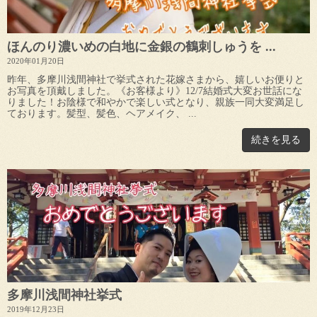
ほんのり濃いめの白地に金銀の鶴刺しゅうを ...
2020年01月20日
昨年、多摩川浅間神社で挙式された花嫁さまから、嬉しいお便りと
お写真を頂戴しました。《お客様より》12/7結婚式大変お世話にな
りました！お陰様で和やかで楽しい式となり、親族一同大変満足し
ております。髪型、髪色、ヘアメイク、 ...
続きを見る
多摩川浅間神社挙式
2019年12月23日