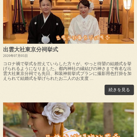
出雲大社東京分祠挙式
2020年07月05日
コロナ禍で挙式を控えていらした方々が、やっと待望の結婚式を挙
げられるようになりました。都内神社の縁結びの神さまで有名な出
雲大社東京分祠でも先日、和装神前挙式プランに撮影用色打掛を加
えられて結婚式を挙げられたお二人のお支度 ...
続きを見る