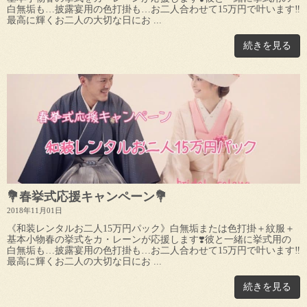
白無垢も…披露宴用の色打掛も…お二人合わせて15万円で叶います‼︎
最高に輝くお二人の大切な日にお ...
続きを見る
💐春挙式応援キャンペーン💐
2018年11月01日
《和装レンタルお二人15万円パック》白無垢または色打掛＋紋服＋
基本小物春の挙式をカ・レーンが応援します❣️彼と一緒に挙式用の
白無垢も…披露宴用の色打掛も…お二人合わせて15万円で叶います‼︎
最高に輝くお二人の大切な日にお ...
続きを見る