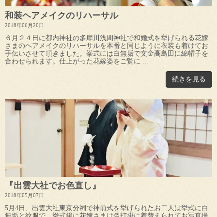
和装ヘアメイクのリハーサル
2018年06月20日
６月２４日に都内神社の多摩川浅間神社で和婚式を挙げられる花嫁
さまのヘアメイクのリハーサルを本番と同じように衣装も着けてお
手伝いさせて頂きました。挙式には白無垢で文金高島田に綿帽子を
合わせられます。仕上がった花嫁姿をご覧に ...
続きを見る
『出雲大社でお色直し』
2018年05月07日
5月4日、出雲大社東京分祠で神前式を挙げられたお二人は挙式に白
無垢と紋服で、挙式後に花嫁さまは色打掛に着替えられてお写真撮