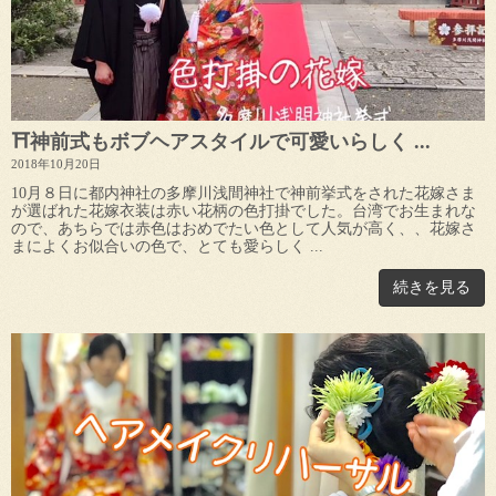
⛩神前式もボブヘアスタイルで可愛いらしく ...
2018年10月20日
10月８日に都内神社の多摩川浅間神社で神前挙式をされた花嫁さま
が選ばれた花嫁衣装は赤い花柄の色打掛でした。台湾でお生まれな
ので、あちらでは赤色はおめでたい色として人気が高く、、花嫁さ
まによくお似合いの色で、とても愛らしく ...
続きを見る