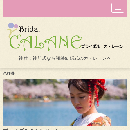
N
a
v
i
g
a
t
i
o
n
神社で神前式なら和装結婚式のカ・レーンへ
色打掛