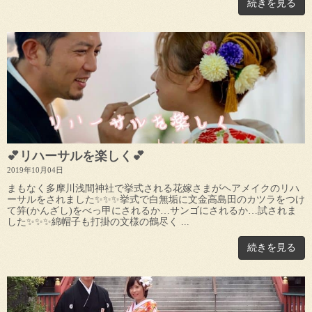
続きを見る
💕リハーサルを楽しく💕
2019年10月04日
まもなく多摩川浅間神社で挙式される花嫁さまがヘアメイクのリハ
ーサルをされました✨✨✨挙式で白無垢に文金高島田のカツラをつけ
て笄(かんざし)をべっ甲にされるか…サンゴにされるか…試されま
した✨✨✨綿帽子も打掛の文様の鶴尽く ...
続きを見る