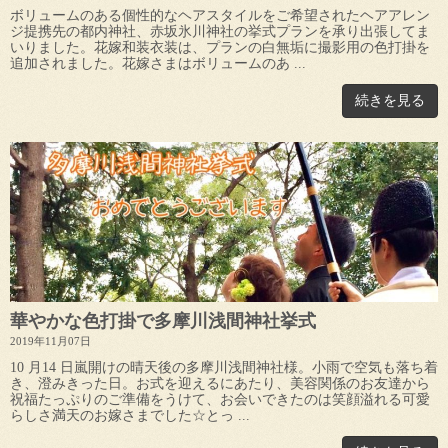
ボリュームのある個性的なヘアスタイルをご希望されたヘアアレン
ジ提携先の都内神社、赤坂氷川神社の挙式プランを承り出張してま
いりました。花嫁和装衣装は、プランの白無垢に撮影用の色打掛を
追加されました。花嫁さまはボリュームのあ ...
続きを見る
華やかな色打掛で多摩川浅間神社挙式
2019年11月07日
10 月14 日嵐開けの晴天後の多摩川浅間神社様。小雨で空気も落ち着
き、澄みきった日。お式を迎えるにあたり、美容関係のお友達から
祝福たっぷりのご準備をうけて、お会いできたのは笑顔溢れる可愛
らしさ満天のお嫁さまでした☆とっ ...