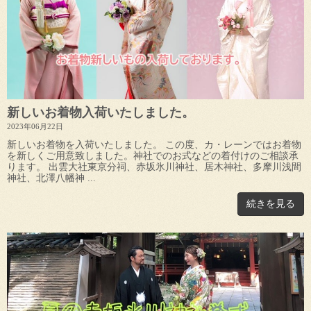
新しいお着物入荷いたしました。
2023年06月22日
新しいお着物を入荷いたしました。 この度、カ・レーンではお着物
を新しくご用意致しました。神社でのお式などの着付けのご相談承
ります。 出雲大社東京分祠、赤坂氷川神社、居木神社、多摩川浅間
神社、北澤八幡神 ...
続きを見る