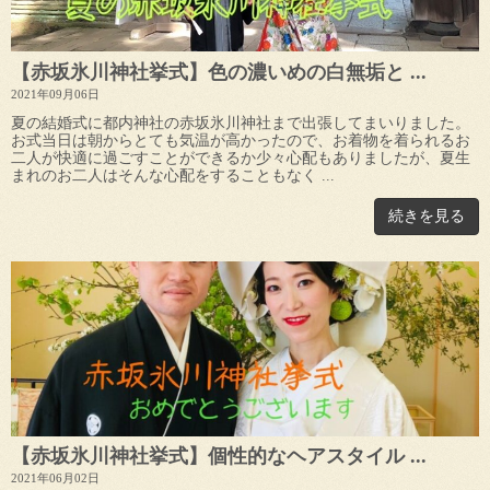
【赤坂氷川神社挙式】色の濃いめの白無垢と ...
2021年09月06日
夏の結婚式に都内神社の赤坂氷川神社まで出張してまいりました。
お式当日は朝からとても気温が高かったので、お着物を着られるお
二人が快適に過ごすことができるか少々心配もありましたが、夏生
まれのお二人はそんな心配をすることもなく ...
続きを見る
【赤坂氷川神社挙式】個性的なヘアスタイル ...
2021年06月02日