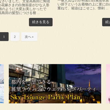
一番人気なのが和装の白無垢衣装
なさいました。文金高島田に角隠
い掛下というお着物の上に更に白
の花嫁さまの白無垢姿がひな人形
重ねて、箱迫(はこせこ)、懐剣 ...
裏雛のように大変お美しかったで
島田の髪型につける簪 ...
続きを見る
続
1
2
次へ »