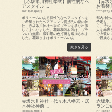
【赤坂氷川神社挙式】個性的なヘ
【赤坂
アスタイル ...
お着替えさ
2021年06月02日
2020年12月
ボリュームのある個性的なヘアスタイルを
都内神社
ご希望されたヘアアレンジ提携先の都内神
予定を、
社、赤坂氷川神社の挙式プランを承り出張
て、待ち
してまいりました。花嫁和装衣装は、プラ
人を赤坂
ンの白無垢に撮影用の色打掛を追加されま
で衣装レ
した。花嫁さまはボリュームのあ ...
ご親族さま
続きを見る
赤坂氷川神社・代々木八幡宮・居
赤坂氷
木神社神前 ...
ランご成約
2020年04月01日
2019年10月