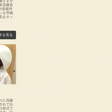
嫁さまが
装花嫁姿
め肌襦袢
ンを羽織
毛をネッ
..
きを見る
れた花嫁
されて白
社挙式で