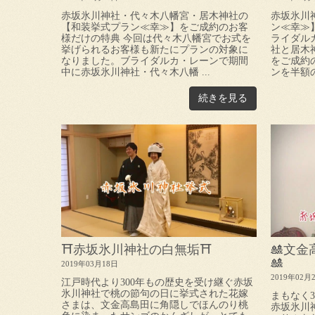
赤坂氷川神社・代々木八幡宮・居木神社の
赤坂氷川
【和装挙式プラン≪幸≫】をご成約のお客
ン≪幸≫
様だけの特典 今回は代々木八幡宮でお式を
ライダル
挙げられるお客様も新たにプランの対象に
社と居木
なりました。ブライダルカ・レーンで期間
をご成約の
中に赤坂氷川神社・代々木八幡 ...
ンを半額の75
続きを見る
⛩赤坂氷川神社の白無垢⛩
🎎文
🎎
2019年03月18日
2019年02月
江戸時代より300年もの歴史を受け継ぐ赤坂
氷川神社で桃の節句の日に挙式された花嫁
まもなく
さまは、文金高島田に角隠しでほんのり桃
赤坂氷川