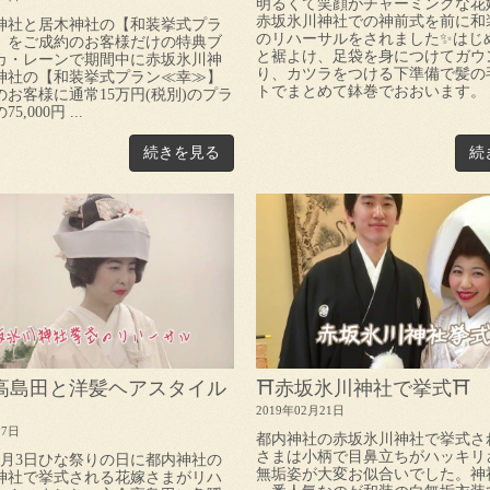
明るくて笑顔がチャーミングな花
赤坂氷川神社での神前式を前に和
神社と居木神社の【和装挙式プラ
のリハーサルをされました✨はじ
】をご成約のお客様だけの特典ブ
と裾よけ、足袋を身につけてガウ
カ・レーンで期間中に赤坂氷川神
り、カツラをつける下準備で髪の
神社の【和装挙式プラン≪幸≫】
トでまとめて鉢巻でおおいます。 .
お客様に通常15万円(税別)のプラ
,000円 ...
続きを見る
続
金高島田と洋髪ヘアスタイル
⛩赤坂氷川神社で挙式⛩
2019年02月21日
27日
都内神社の赤坂氷川神社で挙式さ
さまは小柄で目鼻立ちがハッキリ
3月3日ひな祭りの日に都内神社の
無垢姿が大変お似合いでした。神
神社で挙式される花嫁さまがリハ