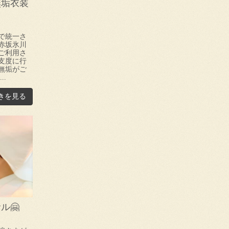
無垢衣装
で統一さ
赤坂氷川
ご利用さ
支度に行
無垢がご
..
きを見る
ル🤗