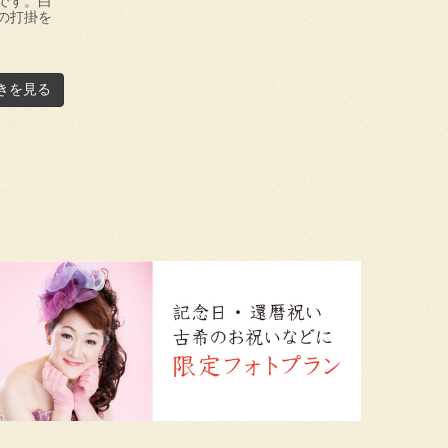
です。白
の打掛を
きを見る