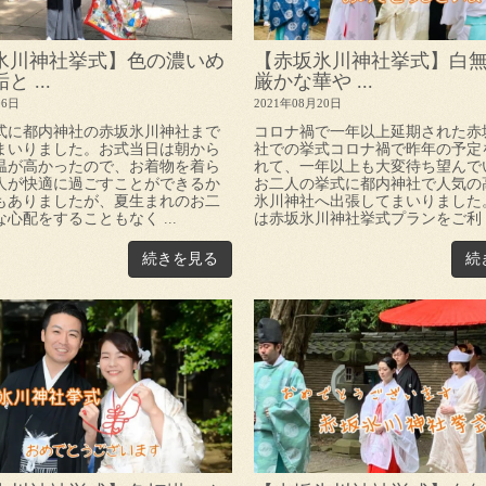
氷川神社挙式】色の濃いめ
【赤坂氷川神社挙式】白
 ...
厳かな華や ...
06日
2021年08月20日
式に都内神社の赤坂氷川神社まで
コロナ禍で一年以上延期された赤
まいりました。お式当日は朝から
社での挙式コロナ禍で昨年の予定
温が高かったので、お着物を着ら
れて、一年以上も大変待ち望んで
人が快適に過ごすことができるか
お二人の挙式に都内神社で人気の
もありましたが、夏生まれのお二
氷川神社へ出張してまいりました
心配をすることもなく ...
は赤坂氷川神社挙式プランをご利 .
続きを見る
続