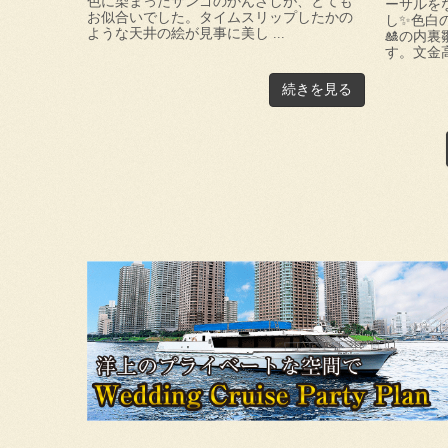
色に染まったサンゴのかんざしが、とても
ーサルを
お似合いでした。タイムスリップしたかの
し✨色白
ような天井の絵が見事に美し ...
🎎の内
す。文金高
続きを見る