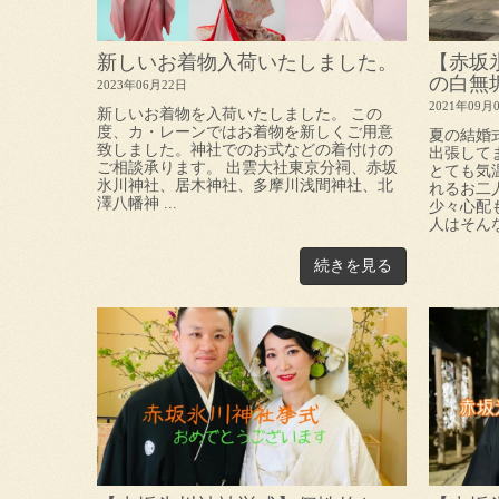
新しいお着物入荷いたしました。
【赤坂
の白無垢と
2023年06月22日
2021年09月
新しいお着物を入荷いたしました。 この
度、カ・レーンではお着物を新しくご用意
夏の結婚
致しました。神社でのお式などの着付けの
出張して
ご相談承ります。 出雲大社東京分祠、赤坂
とても気
氷川神社、居木神社、多摩川浅間神社、北
れるお二
澤八幡神 ...
少々心配
人はそんな
続きを見る