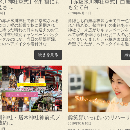
氷川神社挙式】色打掛にも
【赤坂氷川神社挙式】白
 ...
も全て白一 ...
16日
2020年07月05日
の赤坂氷川神社で春に挙式される
角隠しも白無垢衣装も全て白一色
コロナ禍の影響で秋に延期され
れた晴れ姿。都内神社の由緒ある
に待った晴れの日をお迎えのお二
神社で、末広がりキャンペーンを
氷川神社特別キャンペーンパック
れて挙式を挙げられたお二人のお
ンタルのほか、当日の新郎新婦、
ってまいりました。花嫁さまは白
のヘアメイクや着付けな ...
希望でしたが、ヘアスタイルを迷 .
続きを見る
続
川神社・居木神社神前式プ
🤗笑顔いっぱいのリハーサ
 ...
2019年05月18日
01日