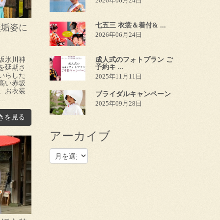
2026年06月24日
七五三 衣裳＆着付& ...
無垢姿に
2026年06月24日
坂氷川神
成人式のフォトプラン ご
予約キ ...
を延期さ
いらした
2025年11月11日
高い赤坂
。お衣装
ブライダルキャンペーン
..
2025年09月28日
きを見る
アーカイブ